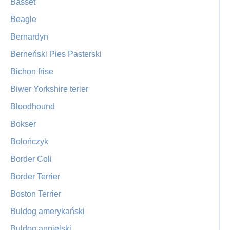
Basset
Beagle
Bernardyn
Berneński Pies Pasterski
Bichon frise
Biwer Yorkshire terier
Bloodhound
Bokser
Bolończyk
Border Coli
Border Terrier
Boston Terrier
Buldog amerykański
Buldog angielski