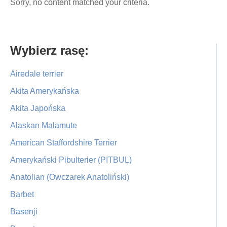
Sorry, no content matched your criteria.
Primary
Wybierz rasę:
Sidebar
Airedale terrier
Akita Amerykańska
Akita Japońska
Alaskan Malamute
American Staffordshire Terrier
Amerykański Pibulterier (PITBUL)
Anatolian (Owczarek Anatoliński)
Barbet
Basenji