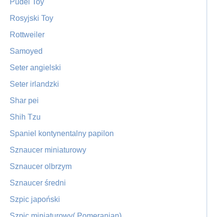
Pudel Toy
Rosyjski Toy
Rottweiler
Samoyed
Seter angielski
Seter irlandzki
Shar pei
Shih Tzu
Spaniel kontynentalny papilon
Sznaucer miniaturowy
Sznaucer olbrzym
Sznaucer średni
Szpic japoński
Szpic miniaturowy( Pomeranian)