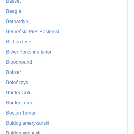
Basset
Beagle
Bernardyn
Berneński Pies Pasterski
Bichon frise
Biwer Yorkshire terier
Bloodhound
Bokser
Bolończyk
Border Coli
Border Terrier
Boston Terrier
Buldog amerykański
Buldog angielski