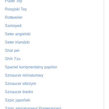
Pudel Toy
Rosyjski Toy
Rottweiler
Samoyed
Seter angielski
Seter irlandzki
Shar pei
Shih Tzu
Spaniel kontynentalny papilon
Sznaucer miniaturowy
Sznaucer olbrzym
Sznaucer średni
Szpic japoński
Szpic miniaturowy( Pomeranian)