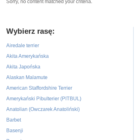
Sorry, no content matched your criteria.
Primary
Wybierz rasę:
Sidebar
Airedale terrier
Akita Amerykańska
Akita Japońska
Alaskan Malamute
American Staffordshire Terrier
Amerykański Pibulterier (PITBUL)
Anatolian (Owczarek Anatoliński)
Barbet
Basenji