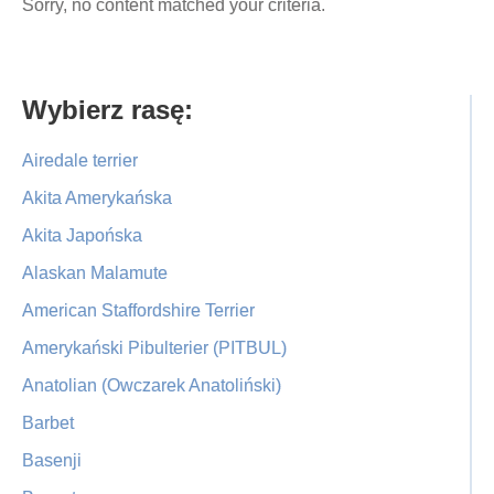
Sorry, no content matched your criteria.
Primary
Wybierz rasę:
Sidebar
Airedale terrier
Akita Amerykańska
Akita Japońska
Alaskan Malamute
American Staffordshire Terrier
Amerykański Pibulterier (PITBUL)
Anatolian (Owczarek Anatoliński)
Barbet
Basenji