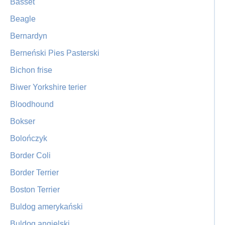
Basset
Beagle
Bernardyn
Berneński Pies Pasterski
Bichon frise
Biwer Yorkshire terier
Bloodhound
Bokser
Bolończyk
Border Coli
Border Terrier
Boston Terrier
Buldog amerykański
Buldog angielski