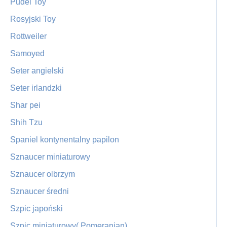
Pudel Toy
Rosyjski Toy
Rottweiler
Samoyed
Seter angielski
Seter irlandzki
Shar pei
Shih Tzu
Spaniel kontynentalny papilon
Sznaucer miniaturowy
Sznaucer olbrzym
Sznaucer średni
Szpic japoński
Szpic miniaturowy( Pomeranian)