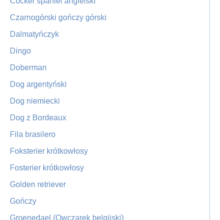
Cocker spaniel angielski
Czarnogórski gończy górski
Dalmatyńczyk
Dingo
Doberman
Dog argentyński
Dog niemiecki
Dog z Bordeaux
Fila brasilero
Foksterier krótkowłosy
Fosterier krótkowłosy
Golden retriever
Gończy
Groenedael (Owczarek belgijski)