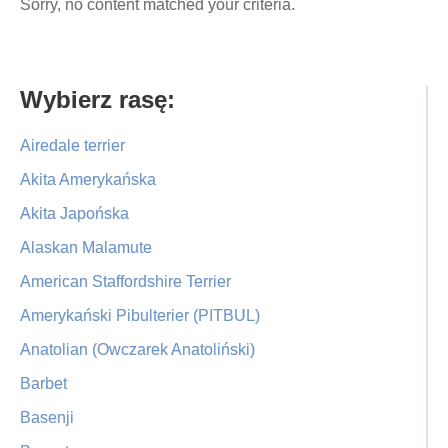
Sorry, no content matched your criteria.
Primary
Wybierz rasę:
Sidebar
Airedale terrier
Akita Amerykańska
Akita Japońska
Alaskan Malamute
American Staffordshire Terrier
Amerykański Pibulterier (PITBUL)
Anatolian (Owczarek Anatoliński)
Barbet
Basenji