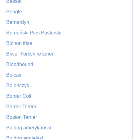
Basset
Beagle
Bernardyn
Berneński Pies Pasterski
Bichon frise
Biwer Yorkshire terier
Bloodhound
Bokser
Bolończyk
Border Coli
Border Terrier
Boston Terrier
Buldog amerykański
Buldog angielski