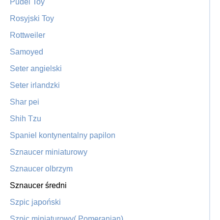
Pudel Toy
Rosyjski Toy
Rottweiler
Samoyed
Seter angielski
Seter irlandzki
Shar pei
Shih Tzu
Spaniel kontynentalny papilon
Sznaucer miniaturowy
Sznaucer olbrzym
Sznaucer średni
Szpic japoński
Szpic miniaturowy( Pomeranian)