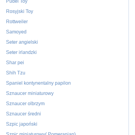
Pudel Toy
Rosyjski Toy
Rottweiler
Samoyed
Seter angielski
Seter irlandzki
Shar pei
Shih Tzu
Spaniel kontynentalny papilon
Sznaucer miniaturowy
Sznaucer olbrzym
Sznaucer średni
Szpic japoński
Szpic miniaturowy( Pomeranian)