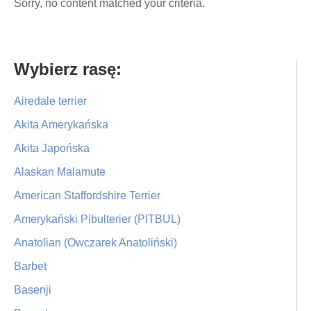
Sorry, no content matched your criteria.
Primary
Wybierz rasę:
Sidebar
Airedale terrier
Akita Amerykańska
Akita Japońska
Alaskan Malamute
American Staffordshire Terrier
Amerykański Pibulterier (PITBUL)
Anatolian (Owczarek Anatoliński)
Barbet
Basenji