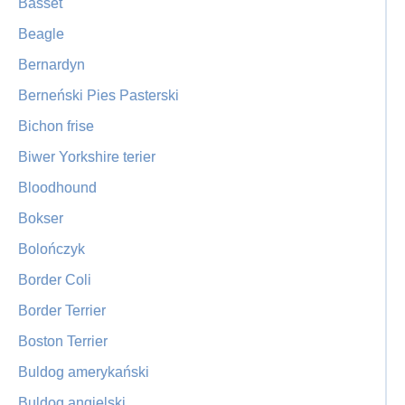
Basset
Beagle
Bernardyn
Berneński Pies Pasterski
Bichon frise
Biwer Yorkshire terier
Bloodhound
Bokser
Bolończyk
Border Coli
Border Terrier
Boston Terrier
Buldog amerykański
Buldog angielski