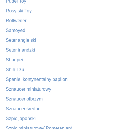
Pudel Toy
Rosyjski Toy
Rottweiler
Samoyed
Seter angielski
Seter irlandzki
Shar pei
Shih Tzu
Spaniel kontynentalny papilon
Sznaucer miniaturowy
Sznaucer olbrzym
Sznaucer średni
Szpic japoński
Szpic miniaturowy( Pomeranian)