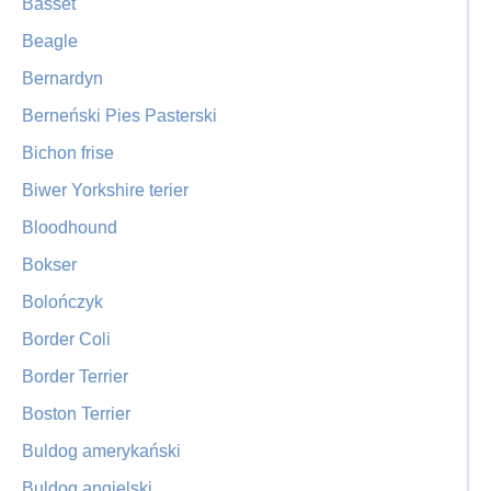
Basset
Beagle
Bernardyn
Berneński Pies Pasterski
Bichon frise
Biwer Yorkshire terier
Bloodhound
Bokser
Bolończyk
Border Coli
Border Terrier
Boston Terrier
Buldog amerykański
Buldog angielski