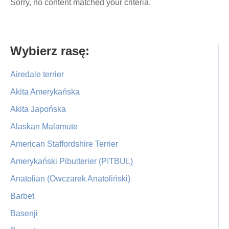
Sorry, no content matched your criteria.
Primary
Wybierz rasę:
Sidebar
Airedale terrier
Akita Amerykańska
Akita Japońska
Alaskan Malamute
American Staffordshire Terrier
Amerykański Pibulterier (PITBUL)
Anatolian (Owczarek Anatoliński)
Barbet
Basenji