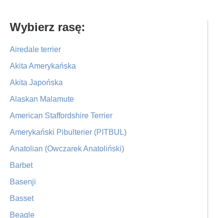
Primary
Wybierz rasę:
Sidebar
Airedale terrier
Akita Amerykańska
Akita Japońska
Alaskan Malamute
American Staffordshire Terrier
Amerykański Pibulterier (PITBUL)
Anatolian (Owczarek Anatoliński)
Barbet
Basenji
Basset
Beagle