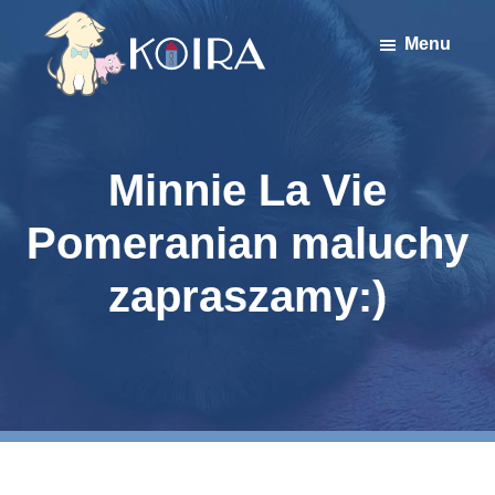
Skip
Skip
to
to
Menu
main
primary
content
sidebar
Stowarzyszenie
Koira
Minnie La Vie
Pomeranian maluchy
zapraszamy:)