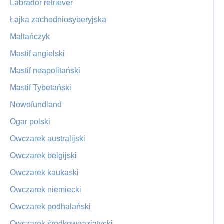
Labrador retriever
Łajka zachodniosyberyjska
Maltańczyk
Mastif angielski
Mastif neapolitański
Mastif Tybetański
Nowofundland
Ogar polski
Owczarek australijski
Owczarek belgijski
Owczarek kaukaski
Owczarek niemiecki
Owczarek podhalański
Owczarek środkowoazjatycki