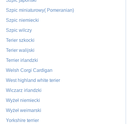
Szpic japoński
Szpic miniaturowy( Pomeranian)
Szpic niemiecki
Szpic wilczy
Terier szkocki
Terier walijski
Terrier irlandzki
Welsh Corgi Cardigan
West highland white terier
Wiczarz irlandzki
Wyżeł niemiecki
Wyżeł weimarski
Yorkshire terrier