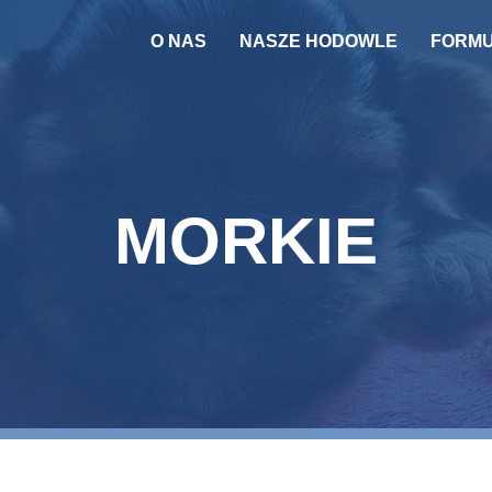
O NAS
NASZE HODOWLE
FORM
PSY
KOTY
REPRODUKTOR
MORKIE