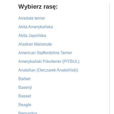
Primary
Wybierz rasę:
Sidebar
Airedale terrier
Akita Amerykańska
Akita Japońska
Alaskan Malamute
American Staffordshire Terrier
Amerykański Pibulterier (PITBUL)
Anatolian (Owczarek Anatoliński)
Barbet
Basenji
Basset
Beagle
Bernardyn