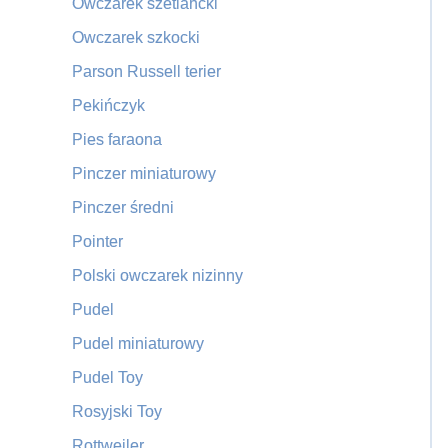
Owczarek szetlancki
Owczarek szkocki
Parson Russell terier
Pekińczyk
Pies faraona
Pinczer miniaturowy
Pinczer średni
Pointer
Polski owczarek nizinny
Pudel
Pudel miniaturowy
Pudel Toy
Rosyjski Toy
Rottweiler