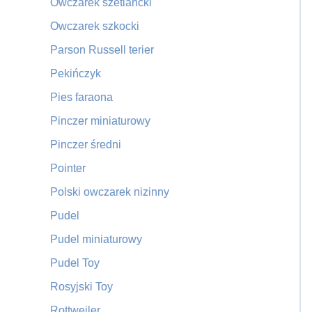
Owczarek szetlancki
Owczarek szkocki
Parson Russell terier
Pekińczyk
Pies faraona
Pinczer miniaturowy
Pinczer średni
Pointer
Polski owczarek nizinny
Pudel
Pudel miniaturowy
Pudel Toy
Rosyjski Toy
Rottweiler