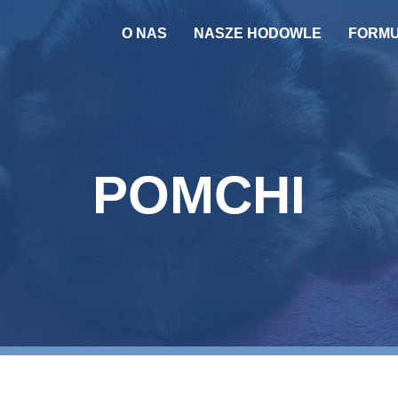
O NAS
NASZE HODOWLE
FORM
PSY
KOTY
REPRODUKTOR
POMCHI