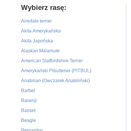
Primary
Wybierz rasę:
Sidebar
Airedale terrier
Akita Amerykańska
Akita Japońska
Alaskan Malamute
American Staffordshire Terrier
Amerykański Pibulterier (PITBUL)
Anatolian (Owczarek Anatoliński)
Barbet
Basenji
Basset
Beagle
Bernardyn