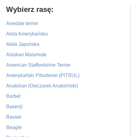
Primary
Wybierz rasę:
Sidebar
Airedale terrier
Akita Amerykańska
Akita Japońska
Alaskan Malamute
American Staffordshire Terrier
Amerykański Pibulterier (PITBUL)
Anatolian (Owczarek Anatoliński)
Barbet
Basenji
Basset
Beagle