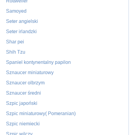
Rottweiler
Samoyed
Seter angielski
Seter irlandzki
Shar pei
Shih Tzu
Spaniel kontynentalny papilon
Sznaucer miniaturowy
Sznaucer olbrzym
Sznaucer średni
Szpic japoński
Szpic miniaturowy( Pomeranian)
Szpic niemiecki
Szpic wilczy