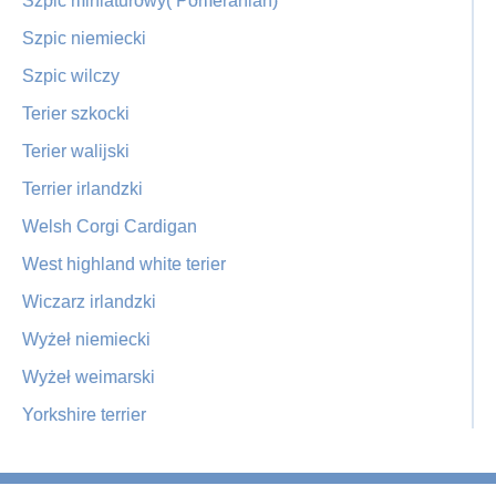
Szpic miniaturowy( Pomeranian)
Szpic niemiecki
Szpic wilczy
Terier szkocki
Terier walijski
Terrier irlandzki
Welsh Corgi Cardigan
West highland white terier
Wiczarz irlandzki
Wyżeł niemiecki
Wyżeł weimarski
Yorkshire terrier