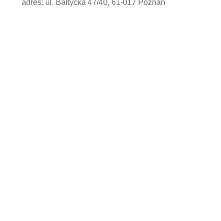
adres: ul. Bałtycka 47/40, 61-017 Poznań