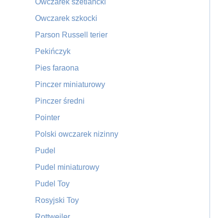
Owczarek szetlancki
Owczarek szkocki
Parson Russell terier
Pekińczyk
Pies faraona
Pinczer miniaturowy
Pinczer średni
Pointer
Polski owczarek nizinny
Pudel
Pudel miniaturowy
Pudel Toy
Rosyjski Toy
Rottweiler