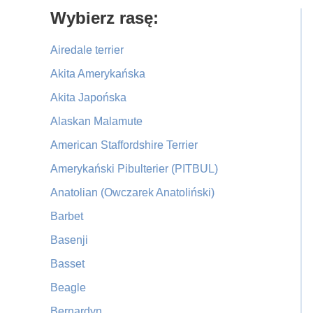
Primary
Wybierz rasę:
Sidebar
Airedale terrier
Akita Amerykańska
Akita Japońska
Alaskan Malamute
American Staffordshire Terrier
Amerykański Pibulterier (PITBUL)
Anatolian (Owczarek Anatoliński)
Barbet
Basenji
Basset
Beagle
Bernardyn