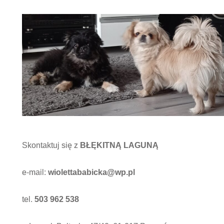
Skontaktuj się z
BŁĘKITNĄ LAGUNĄ
e-mail:
wiolettababicka@wp.pl
tel.
503 962 538