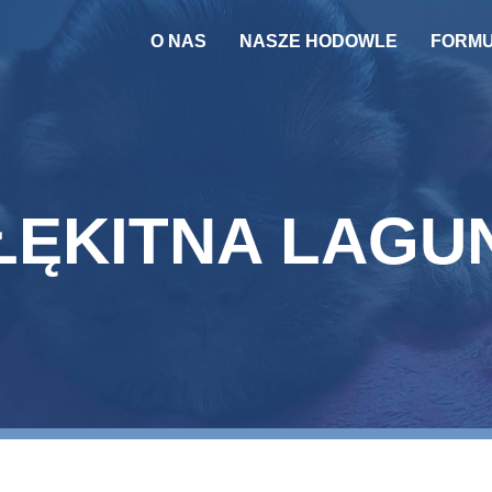
O NAS
NASZE HODOWLE
FORM
PSY
KOTY
REPRODUKTOR
ŁĘKITNA LAGU