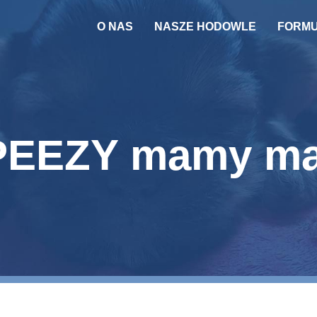
O NAS
NASZE HODOWLE
FORM
PSY
KOTY
REPRODUKTOR
EEZY mamy ma