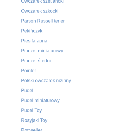
Owczarek szetlancki
Owczarek szkocki
Parson Russell terier
Pekińczyk
Pies faraona
Pinczer miniaturowy
Pinczer średni
Pointer
Polski owczarek nizinny
Pudel
Pudel miniaturowy
Pudel Toy
Rosyjski Toy
Rottweiler