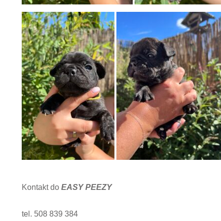
Kontakt do
EASY PEEZY
tel. 508 839 384