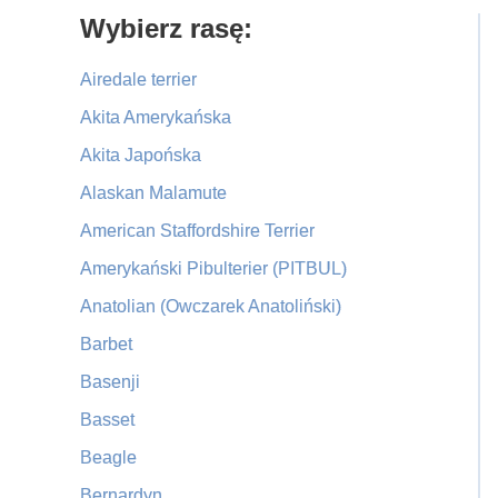
Primary
Wybierz rasę:
Sidebar
Airedale terrier
Akita Amerykańska
Akita Japońska
Alaskan Malamute
American Staffordshire Terrier
Amerykański Pibulterier (PITBUL)
Anatolian (Owczarek Anatoliński)
Barbet
Basenji
Basset
Beagle
Bernardyn