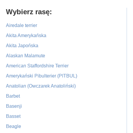
Primary
Wybierz rasę:
Sidebar
Airedale terrier
Akita Amerykańska
Akita Japońska
Alaskan Malamute
American Staffordshire Terrier
Amerykański Pibulterier (PITBUL)
Anatolian (Owczarek Anatoliński)
Barbet
Basenji
Basset
Beagle