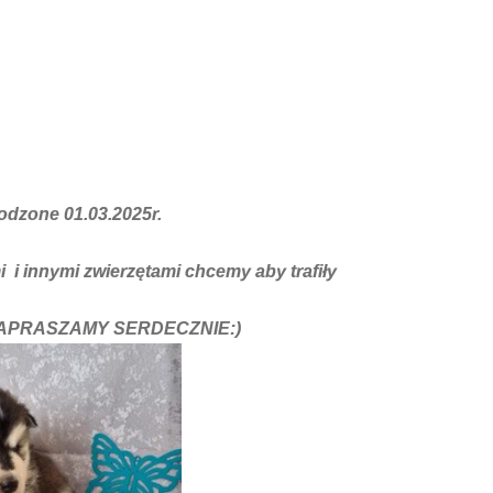
 nowy dom. Urodzone 01.03.2025r.
ećmi i innymi zwierzętami chcemy aby trafiły
ji. ZAPRASZAMY SERDECZNIE:)