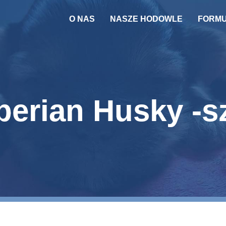
O NAS
NASZE HODOWLE
FORM
PSY
KOTY
REPRODUKTOR
erian Husky -s