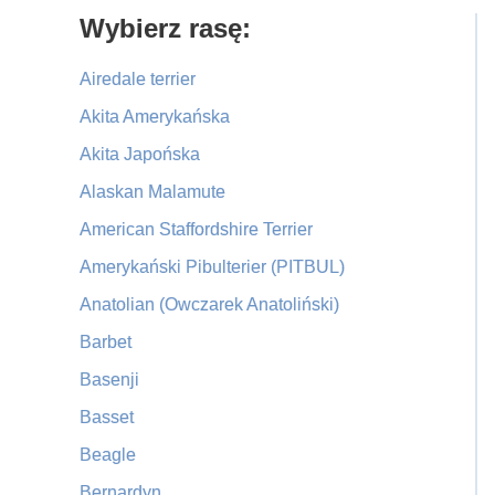
Primary
Wybierz rasę:
Sidebar
Airedale terrier
Akita Amerykańska
Akita Japońska
Alaskan Malamute
American Staffordshire Terrier
Amerykański Pibulterier (PITBUL)
Anatolian (Owczarek Anatoliński)
Barbet
Basenji
Basset
Beagle
Bernardyn