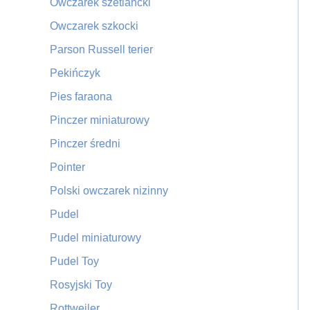
Owczarek szetlancki
Owczarek szkocki
Parson Russell terier
Pekińczyk
Pies faraona
Pinczer miniaturowy
Pinczer średni
Pointer
Polski owczarek nizinny
Pudel
Pudel miniaturowy
Pudel Toy
Rosyjski Toy
Rottweiler