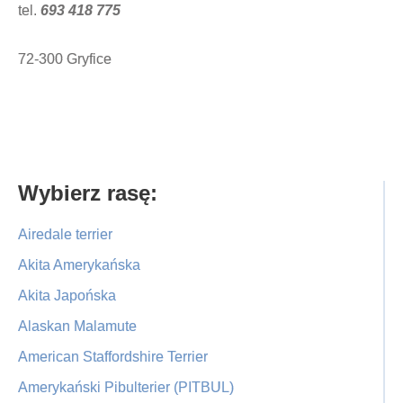
tel.
693 418 775
72-300 Gryfice
Primary
Wybierz rasę:
Sidebar
Airedale terrier
Akita Amerykańska
Akita Japońska
Alaskan Malamute
American Staffordshire Terrier
Amerykański Pibulterier (PITBUL)