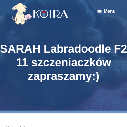
Skip
Skip
to
to
Menu
main
primary
content
sidebar
Stowarzyszenie
Koira
SARAH Labradoodle F2
11 szczeniaczków
zapraszamy:)