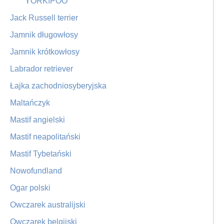
YORKIPOO
Jack Russell terrier
Jamnik długowłosy
Jamnik krótkowłosy
Labrador retriever
Łajka zachodniosyberyjska
Maltańczyk
Mastif angielski
Mastif neapolitański
Mastif Tybetański
Nowofundland
Ogar polski
Owczarek australijski
Owczarek belgijski