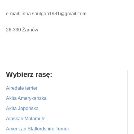
e-mail: inna.shulgan1981@gmail.com
26-330 Żarnów
Primary
Wybierz rasę:
Sidebar
Airedale terrier
Akita Amerykańska
Akita Japońska
Alaskan Malamute
American Staffordshire Terrier