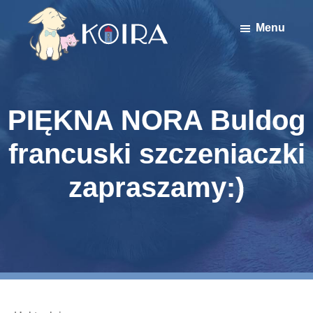
Skip
Skip
to
to
Menu
main
primary
content
sidebar
Stowarzyszenie
Koira
PIĘKNA NORA Buldog
francuski szczeniaczki
zapraszamy:)