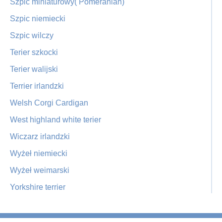
Szpic miniaturowy( Pomeranian)
Szpic niemiecki
Szpic wilczy
Terier szkocki
Terier walijski
Terrier irlandzki
Welsh Corgi Cardigan
West highland white terier
Wiczarz irlandzki
Wyżeł niemiecki
Wyżeł weimarski
Yorkshire terrier