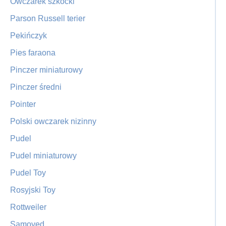
Owczarek szkocki
Parson Russell terier
Pekińczyk
Pies faraona
Pinczer miniaturowy
Pinczer średni
Pointer
Polski owczarek nizinny
Pudel
Pudel miniaturowy
Pudel Toy
Rosyjski Toy
Rottweiler
Samoyed