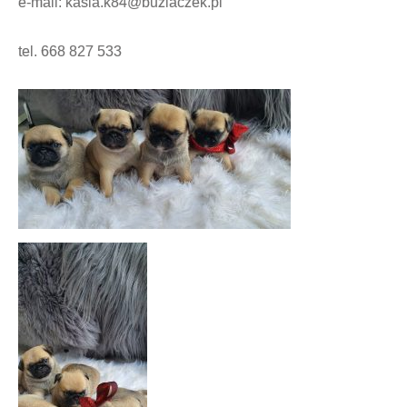
e-mail: kasia.k84@buziaczek.pl
tel. 668 827 533