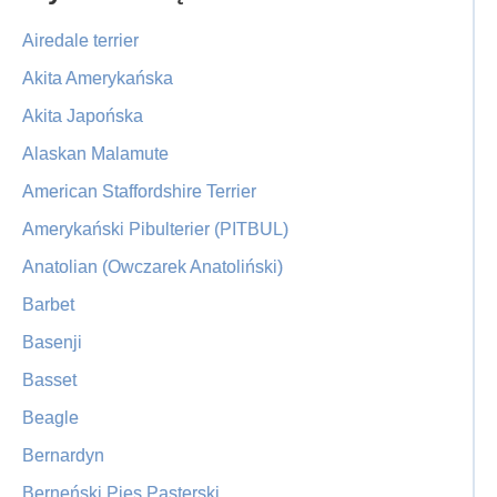
Sidebar
Airedale terrier
Akita Amerykańska
Akita Japońska
Alaskan Malamute
American Staffordshire Terrier
Amerykański Pibulterier (PITBUL)
Anatolian (Owczarek Anatoliński)
Barbet
Basenji
Basset
Beagle
Bernardyn
Berneński Pies Pasterski